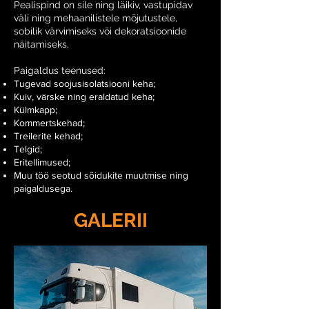
Pealispind on sile ning läikiv, vastupidav
väli ning mehaanilistele mõjutustele,
sobilik värvimiseks või dekoratsioonide
näitamiseks,
Paigaldus teenused:
Tugevad soojusisolatsiooni keha;
Kuiv, värske ning eraldatud keha;
Külmkapp;
Kommertskehad;
Treilerite kehad;
Telgid;
Eritellimused;
Muu töö seotud sõidukite muutmise ning
paigaldusega.
GALERII