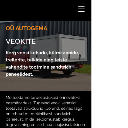
62202422
OÜ AUTOGEMA
VEOKITE
Kerg veoki kehade, külmkappide,
treilerite, telkide ning teiste
vahendite tootmine sandwich
paneelidest.
Me toodame tarbesõidukeid erinevateks
eesmärkideks. Tugevad veoki kehasid
toetavad struktuurid (põrand, seinad,lagi)
on tehtud mitmekihilisest sandwich
paneelist, mida iseloomustab kergus,
tugevus ning eriliselt hea soojusisolatsioon.