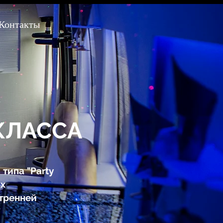
Контакты
КЛАССА
типа "Party
их
утренней