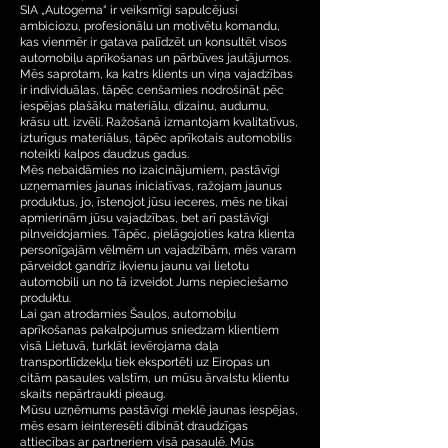
SIA „Autogema“ ir veiksmīgi sapulcējusi
ambiciozu, profesionālu un motivētu komandu,
kas vienmēr ir gatava palīdzēt un konsultēt visos
automobiļu aprīkošanas un pārbūves jautājumos.
Mēs saprotam, ka katrs klients un viņa vajadzības
ir individuālas, tāpēc cenšamies nodrošināt pēc
iespējas plašāku materiālu, dizainu, audumu,
krāsu utt. izvēli. Ražošanā izmantojam kvalitatīvus,
izturīgus materiālus, tāpēc aprīkotais automobilis
noteikti kalpos daudzus gadus.
Mēs nebaidāmies no izaicinājumiem, pastāvīgi
uzņemamies jaunas iniciatīvas, ražojam jaunus
produktus, jo, īstenojot jūsu ieceres, mēs ne tikai
apmierinām jūsu vajadzības, bet arī pastāvīgi
pilnveidojamies. Tāpēc, pielāgojoties katra klienta
personīgajām vēlmēm un vajadzībām, mēs varam
pārveidot gandrīz ikvienu jaunu vai lietotu
automobili un no tā izveidot Jums nepieciešamo
produktu.
Lai gan atrodamies Šauļos, automobiļu
aprīkošanas pakalpojumus sniedzam klientiem
visā Lietuvā, turklāt ievērojama daļa
transportlīdzekļu tiek eksportēti uz Eiropas un
citām pasaules valstīm, un mūsu ārvalstu klientu
skaits nepārtraukti pieaug.
Mūsu uzņēmums pastāvīgi meklē jaunas iespējas,
mēs esam ieinteresēti dibināt draudzīgas
attiecības ar partneriem visā pasaulē. Mūs