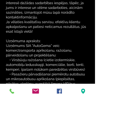
interesē dažādas sadarbības iespējas, tāpēc, ja
jums ir interese un vēlme sadarboties, aicinām
sazināties, izmantojot mūsu lapā norādīto
kontaktinformāciju.
Ja vēlaties kvalitatīvu servisu, efektīvu klientu
apkalpošanu un patiesi neticamus rezultātus, jūs
esat īstajā vietā!
Uzņēmuma apraksts:
Uzņēmums SIA "AutoGema" veic
komerctransporta aprīkošanu, ražošanu,
pārveidošanu un projektēšanu:
• Virsbūvju ražošana (cietie izotermiskie,
automobiļu ledusskapji, komerciālie, borti, tenti,
kemperi, īpašam nolūkam paredzētas virsbūves)
• Pasažieru pārvadāšanai piemērotu autobusu
un mikroautobusu aprīkošana (piepilsētas,
pilsētas, skolēnu, augstākā līmeņa VIP bus,
universāli, kravas mikroautobusi ar papildu
sēdvietām pasažieriem, starpsienu uzstādīšana)
• Izotermisko mikroautobusu ražošana (pārtikas
un citu produktu pārvadāšanai piemērotu
mikroautobusu aprīkošana ar regulējamu
temperatūru)
• Kemperi, kemperu aprīkošana (mikroautobusu
pārveidošana par kemperiem, paceļamo jumtu
uzstādīšana, izvelkamo virtuvju - SlidePods -
ražošana, kemperu daļas, piederumi un aksesuāri