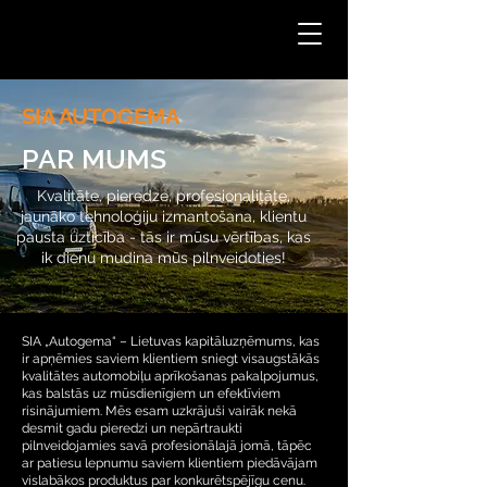
62202422
SIA AUTOGEMA
PAR MUMS
Kvalitāte, pieredze, profesionalitāte,
jaunāko tehnoloģiju izmantošana, klientu
pausta uzticība - tās ir mūsu vērtības, kas
ik dienu mudina mūs pilnveidoties!
SIA „Autogema“ – Lietuvas kapitāluzņēmums, kas
ir apņēmies saviem klientiem sniegt visaugstākās
kvalitātes automobiļu aprīkošanas pakalpojumus,
kas balstās uz mūsdienīgiem un efektīviem
risinājumiem. Mēs esam uzkrājuši vairāk nekā
desmit gadu pieredzi un nepārtraukti
pilnveidojamies savā profesionālajā jomā, tāpēc
ar patiesu lepnumu saviem klientiem piedāvājam
vislabākos produktus par konkurētspējīgu cenu.