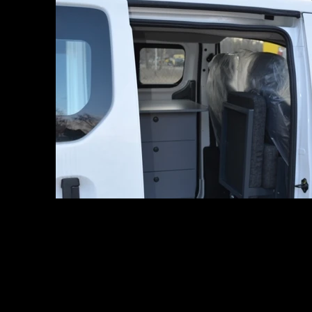
Out
of