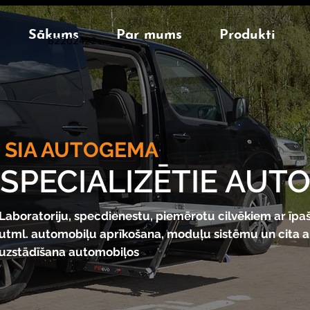
Sākums
Par mums
Produkti
62202422
SIA AUTOGEMA
SPECIALIZĒTIE AUT
Laboratoriju, specdienestu, piemērotu cilvēkiem ar īp
utml. automobiļu aprīkošana, moduļu sistēmu un cita 
uzstādīšana automobiļos