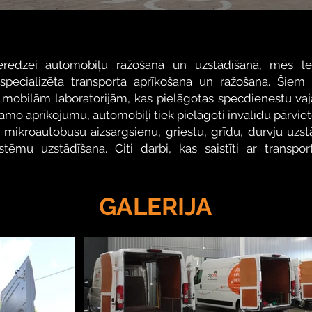
pieredzei automobiļu ražošanā un uzstādīšanā, mēs 
 specializēta transporta aprīkošana un ražošana. Šiem
ar mobilām laboratorijām, kas pielāgotas specdienestu va
amo aprīkojumu, automobiļi tiek pielāgoti invalīdu pārvie
s mikroautobusu aizsargsienu, griestu, grīdu, durvju uzs
ēmu uzstādīšana. Citi darbi, kas saistīti ar transpor
GALERIJA