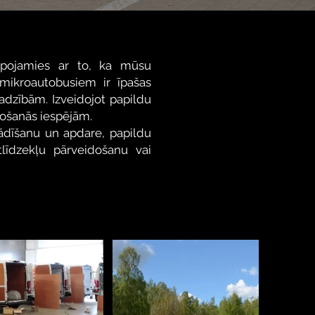
lepojamies ar to, ka mūsu
 mikroautobusiem ir īpašas
jadzībām. Izveidojot papildu
tošanās iespējām.
tādīšanu un apdare, papildu
tlīdzekļu pārveidošanu vai