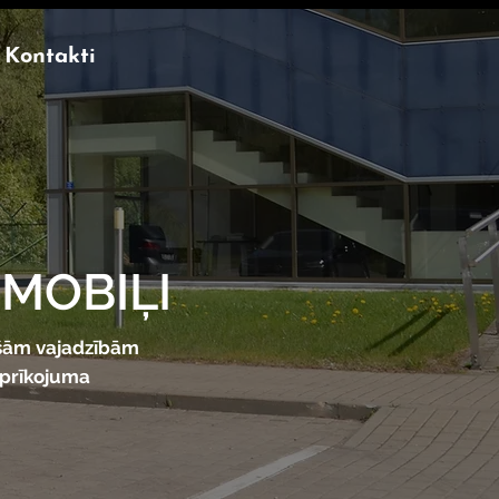
Kontakti
OMOBIĻI
ašām vajadzībām
aprīkojuma